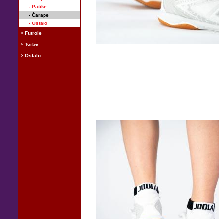
- Patike
- Čarape
- Ostalo
> Futrole
> Torbe
> Ostalo