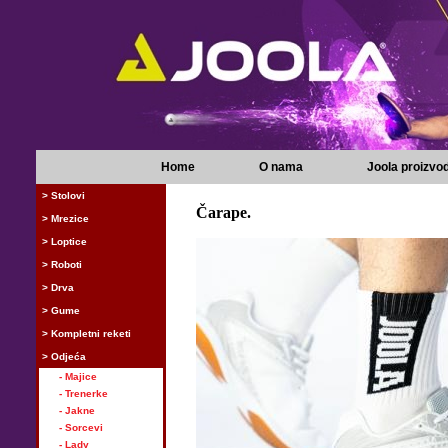
Home
O nama
Joola proizvod
> Stolovi
Čarape.
> Mrezice
> Loptice
> Roboti
> Drva
> Gume
> Kompletni reketi
> Odjeća
- Majice
- Trenerke
- Jakne
- Sorcevi
- Lady