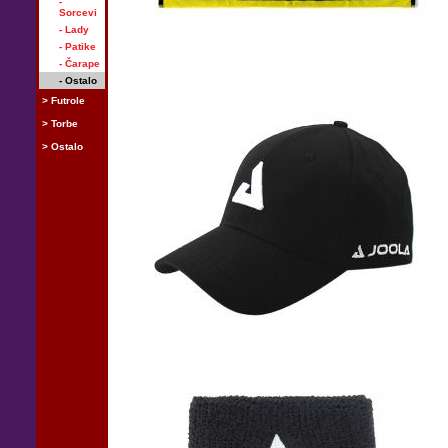
-
Sorcevi
- Lady
- Patike
- Čarape
- Ostalo
> Futrole
> Torbe
> Ostalo