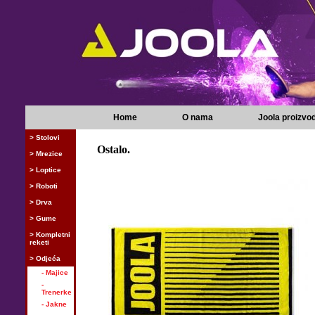
Home
O nama
Joola proizvod
> Stolovi
Ostalo.
> Mrezice
> Loptice
> Roboti
> Drva
> Gume
> Kompletni
reketi
> Odjeća
- Majice
-
Trenerke
- Jakne