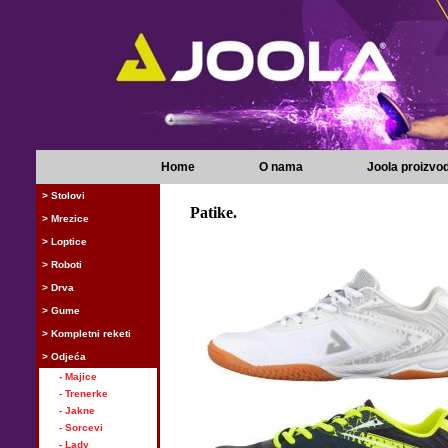
Home
O nama
Joola proizvod
> Stolovi
Patike.
> Mrezice
> Loptice
> Roboti
> Drva
> Gume
> Kompletni reketi
> Odjeća
- Majice
- Trenerke
- Jakne
- Sorcevi
- Lady