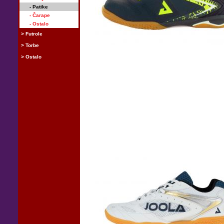
- Patike
- Čarape
- Ostalo
> Futrole
> Torbe
> Ostalo