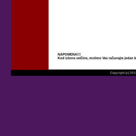
NAPOMENA!!!
Kod izbora velčine, molimo Vas računajte jedan 
Copyright (c) 20