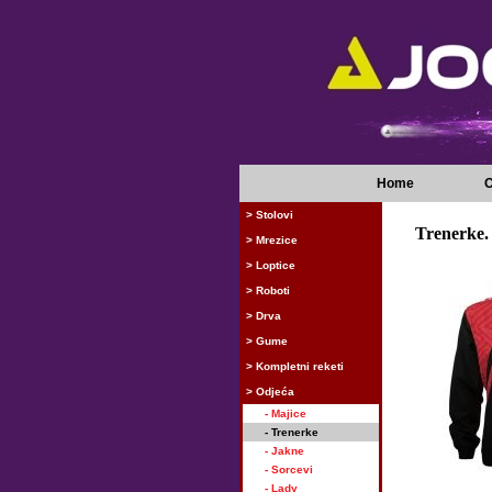
Home
O
> Stolovi
Trenerke.
> Mrezice
> Loptice
> Roboti
> Drva
> Gume
> Kompletni reketi
> Odjeća
- Majice
- Trenerke
- Jakne
- Sorcevi
- Lady