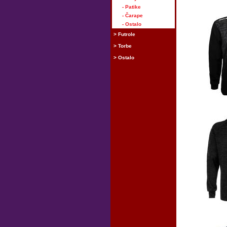
- Patike
- Čarape
- Ostalo
> Futrole
> Torbe
> Ostalo