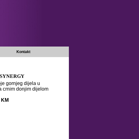
Kontakt
 SYNERGY
oje gornjeg dijela u
a crnim donjim dijelom
0 KM