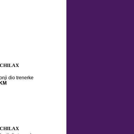
CHILAX
donji dio trenerke
 KM
CHILAX