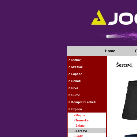
Home
O
> Stolovi
Šorcevi.
> Mrezice
> Loptice
> Roboti
> Drva
> Gume
> Kompletni reketi
> Odjeća
- Majice
- Trenerke
- Jakne
- Sorcevi
- Lady