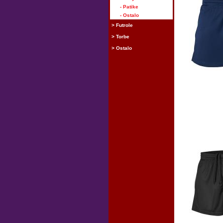
- Patike
- Ostalo
> Futrole
> Torbe
> Ostalo