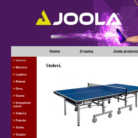
Home
O nama
Joola proizvod
> Stolovi
Stolovi.
> Mrezice
> Loptice
> Roboti
> Drva
> Gume
> Kompletni
reketi
> Odjeća
> Futrole
> Torbe
> Ostalo